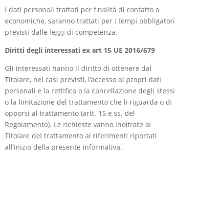
I dati personali trattati per finalità di contatto o
economiche, saranno trattati per i tempi obbligatori
previsti dalle leggi di competenza.
Diritti degli interessati ex art 15 UE 2016/679
Gli interessati hanno il diritto di ottenere dal
Titolare, nei casi previsti, l’accesso ai propri dati
personali e la rettifica o la cancellazione degli stessi
o la limitazione del trattamento che li riguarda o di
opporsi al trattamento (artt. 15 e ss. del
Regolamento). Le richieste vanno inoltrate al
Titolare del trattamento ai riferimenti riportati
all’inizio della presente informativa.
Diritto di reclamo
Gli interessati che ritengono che il trattamento dei
dati personali a loro riferiti effettuato attraverso
questo sito avvenga in violazione di quanto previsto
dal Regolamento hanno il diritto di proporre